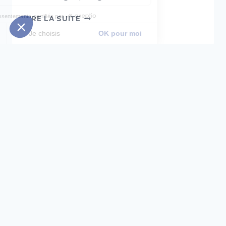
ATELIER
Consentements certifiés par
LIRE LA SUITE
«
Non merci
Je choisis
OK pour moi
CUISINE
ANTI-
Axeptio consent
Plateforme de Gestion du Consentement : Personnalisez vo
GASPI
»
Notre plateforme vous permet d'adapter et de gérer vos para
NUTRITION SANTÉ