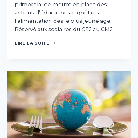
primordial de mettre en place des
actions d’éducation au goût et à
l’alimentation dès le plus jeune âge.
Réservé aux scolaires du CE2 au CM2.
MALLETTE
LIRE LA SUITE
«
LES
CLASSES
DU
GOÛT
MARTINIQUE
»
–
RÉSERVÉ
AUX
SCOLAIRES