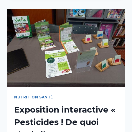
S’INFORMER
POUR
MIEUX
GÉRER
»
–
RÉSERVÉ
AUX
SCOLAIRES
NUTRITION SANTÉ
Exposition interactive «
Pesticides ! De quoi