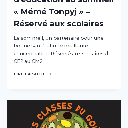
« Mémé Tonpyj » –
Réservé aux scolaires
Le sommeil, un partenaire pour une
bonne santé et une meilleure
concentration. Réservé aux scolaires du
CE2 au CM2.
PROGRAMME
LIRE LA SUITE
D’ÉDUCATION
AU
SOMMEIL
«
MÉMÉ
TONPYJ
»
–
RÉSERVÉ