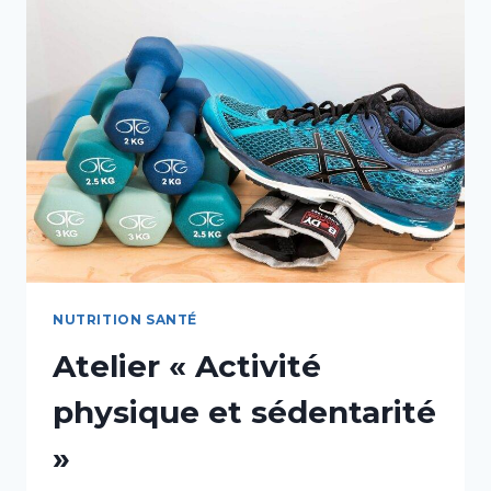
QUOI
S’AGIT-
IL
?
»
NUTRITION SANTÉ
Atelier « Activité
physique et sédentarité
»