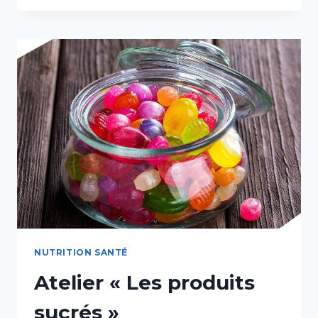
5
SENS
DANS
LA
DÉGUSTATION
»
NUTRITION SANTÉ
Atelier « Les produits
sucrés »