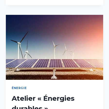
TRI
SÉLECTIF
ET
RECYCLAGE
»
ÉNERGIE
Atelier « Énergies
durables »