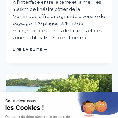
A l’interface entre la terre et la mer, les
450km de linéaire côtier de la
Martinique offre une grande diversité de
paysage : 120 plages, 22km2 de
mangrove, des zones de falaises et des
zones artificialisées par l’homme.
ATELIER
LIRE LA SUITE
« LES
ÉCOSYSTÈMES
LITTORAUX »
(ESTRAN
ROCHEUX
ET
SABLEUX,
MANGROVE)
Salut c'est nous...
les Cookies !
On a attendu d'être sûrs que le contenu de