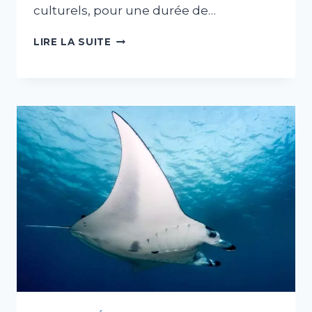
culturels, pour une durée de…
EXPOSITION
LIRE LA SUITE
INTERACTIVE
«
PESTICIDES
!
DE
QUOI
S’AGIT-
IL
?
»