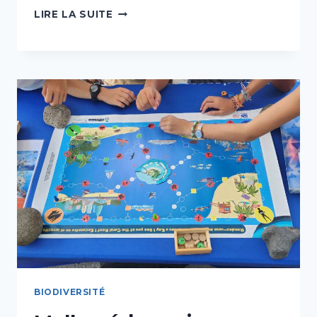
ATELIER
LIRE LA SUITE
«
ÉCRANS
!
S’INFORMER
POUR
MIEUX
GÉRER
»
–
RÉSERVÉ
AUX
SCOLAIRES
BIODIVERSITÉ