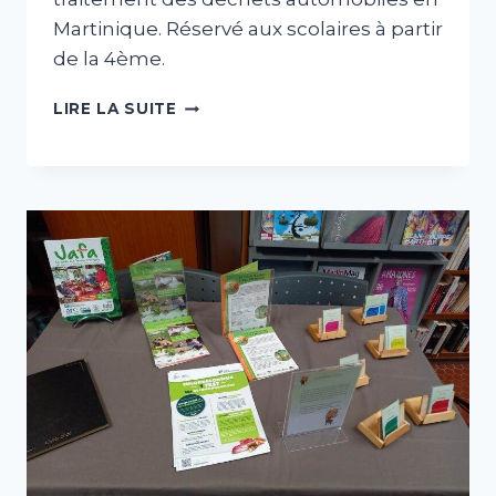
Martinique. Réservé aux scolaires à partir
de la 4ème.
ATELIER
LIRE LA SUITE
«
VÉHICULES
HORS
D’USAGE
(VHU)
»
–
RÉSERVÉ
AUX
SCOLAIRES