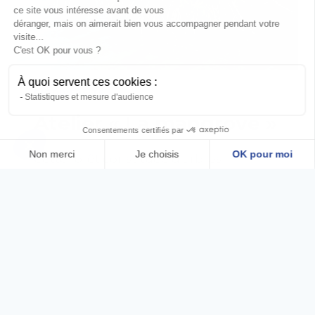
ce site vous intéresse avant de vous
déranger, mais on aimerait bien vous accompagner pendant votre
visite...
C'est OK pour vous ?
À quoi servent ces cookies :
BIODIVERSITÉ
Statistiques et mesure d'audience
Atelier « La mangrove »
Consentements certifiés par
Non merci
Je choisis
OK pour moi
Cette forêt constituée d’arbres
particuliers joue un rôle essentiel dans
Axeptio consent
Plateforme de Gestion du Consentement : Personnalisez vo
l’équilibre écologique que ce soit côté
terre ou côté mer.
Notre plateforme vous permet d'adapter et de gérer vos para
ATELIER
LIRE LA SUITE
«
LA
MANGROVE
»