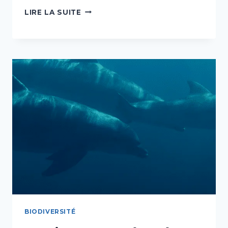
MALLE
LIRE LA SUITE
PÉDAGOGIQUE
MARECO
CARAÏBES
:
«
LE
RÉCIF
CORALLIEN
ENTRE
NOS
MAINS
»
BIODIVERSITÉ