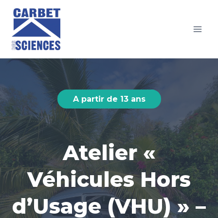
Aller
au
contenu
A partir de 13 ans
Atelier «
Véhicules Hors
d’Usage (VHU) » –