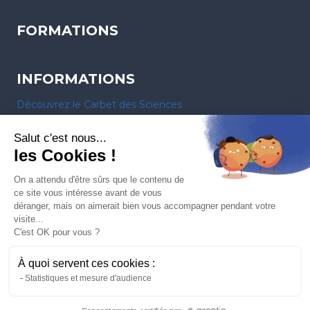
FORMATIONS
INFORMATIONS
Découvrez le Carbet des Sciences
Contactez-nous
Salut c'est nous...
Fête de la Science 2026 en Martinique
les Cookies !
Actualités
Nous recrutons
On a attendu d'être sûrs que le contenu de
Réclamations
ce site vous intéresse avant de vous
déranger, mais on aimerait bien vous accompagner pendant votre
visite...
C'est OK pour vous ?
À quoi servent ces cookies :
© 2026 CARBET DES SCIENCES — Réalisé par
ELEVAO
Statistiques et mesure d'audience