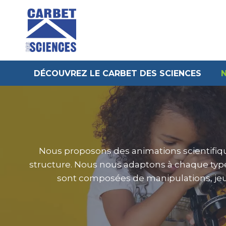
Aller
au
contenu
DÉCOUVREZ LE CARBET DES SCIENCES
Nous proposons des animations scientifiq
structure. Nous nous adaptons à chaque type 
sont composées de manipulations, jeux