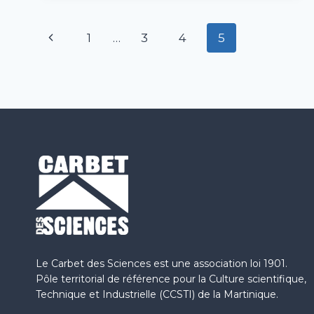
RECYCLAGE
»
Navigation
Page
1
…
3
4
5
de
précédente
page
Le Carbet des Sciences est une association loi 1901.
Pôle territorial de référence pour la Culture scientifique,
Technique et Industrielle (CCSTI) de la Martinique.