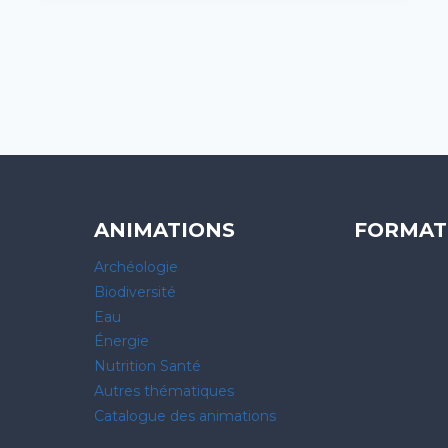
»
ANIMATIONS
FORMAT
Archéologie
Biodiversité
Eau
Énergie
Nutrition Santé
Autres thématiques
Catalogue des animations