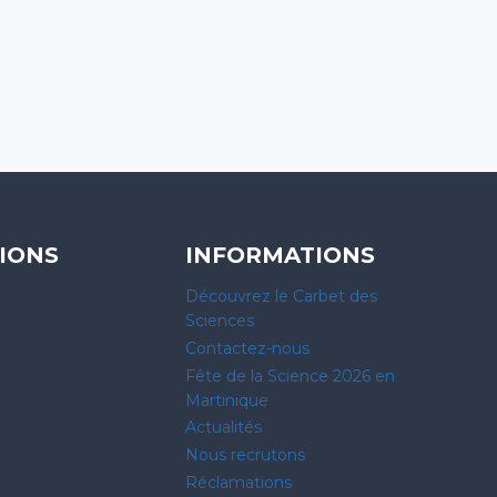
IONS
INFORMATIONS
Découvrez le Carbet des
Sciences
Contactez-nous
Fête de la Science 2026 en
Martinique
Actualités
Nous recrutons
Réclamations