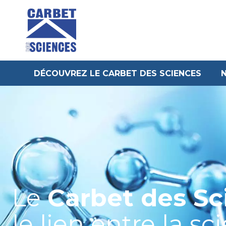
Aller
au
contenu
DÉCOUVREZ LE CARBET DES SCIENCES
Le
Carbet des Sc
le lien entre la sc