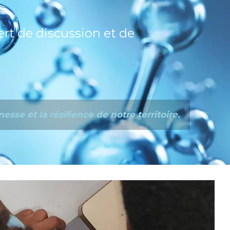
vert de discussion et de
esse et la résilience de notre territoire.