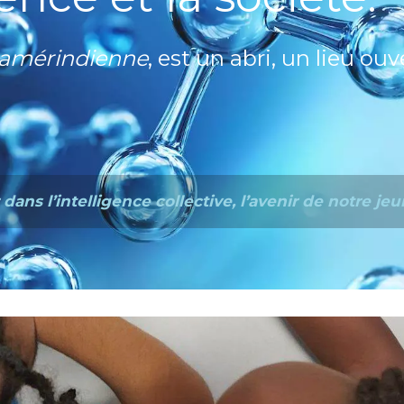
amérindienne
, est un abri, un lieu ou
dans l’intelligence collective, l’avenir de notre jeun