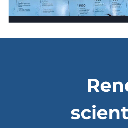
Ren
scient