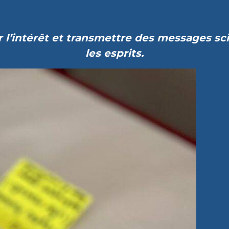
er l’intérêt et transmettre des messages 
les esprits.