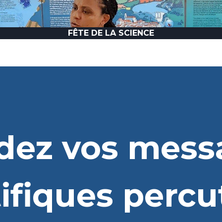
FÊTE DE LA SCIENCE
dez vos mess
ifiques percu